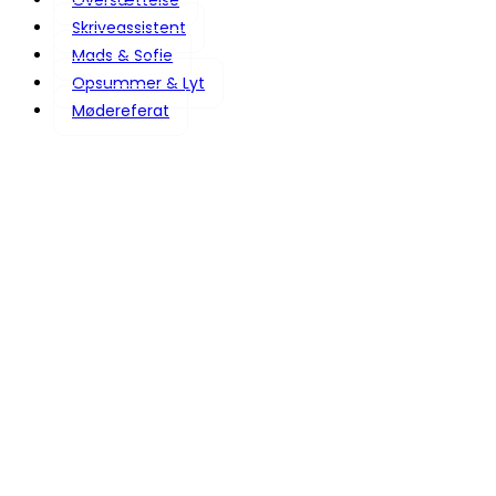
Oversættelse
Skriveassistent
Mads & Sofie
Opsummer & Lyt
Mødereferat